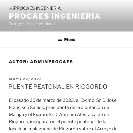
Saltar
al
PROCAES INGENIERIA
contenido
Tu ingeniería de confianza
Menú
AUTOR:
ADMINPROCAES
PUBLICADO
MAYO 22, 2023
EL
PUENTE PEATONAL EN RIOGORDO
El pasado 20 de marzo de 2023, el Excmo. Sr. D. Jose
Francisco Salado, presidente de la diputación de
Málaga y el Excmo. Sr D. Antonio Alés, alcalde de
Riogordo, inauguraron el puente peatonal de la
localidad malagueña de Riogordo sobre el Arroyo de