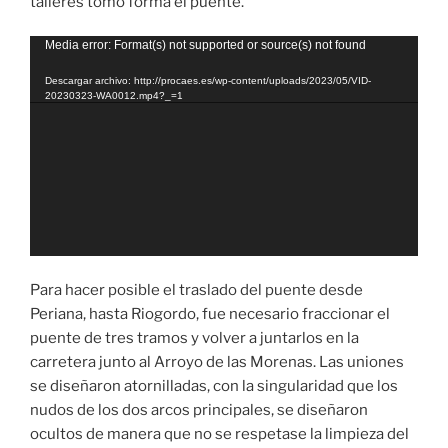
talleres tomó forma el puente.
Reproductor
Media error: Format(s) not supported or source(s) not found
de
Descargar archivo: http://procaes.es/wp-content/uploads/2023/05/VID-
vídeo
20230323-WA0012.mp4?_=1
Para hacer posible el traslado del puente desde
Periana, hasta Riogordo, fue necesario fraccionar el
puente de tres tramos y volver a juntarlos en la
carretera junto al Arroyo de las Morenas. Las uniones
se diseñaron atornilladas, con la singularidad que los
nudos de los dos arcos principales, se diseñaron
ocultos de manera que no se respetase la limpieza del